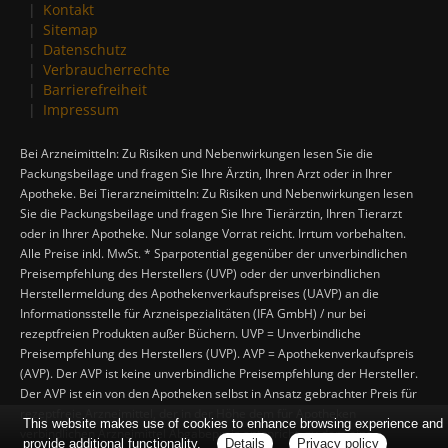
Kontakt
Sitemap
Datenschutz
Verbraucherrechte
Barrierefreiheit
Impressum
Bei Arzneimitteln: Zu Risiken und Nebenwirkungen lesen Sie die
Packungsbeilage und fragen Sie Ihre Ärztin, Ihren Arzt oder in Ihrer
Apotheke. Bei Tierarzneimitteln: Zu Risiken und Nebenwirkungen lesen
Sie die Packungsbeilage und fragen Sie Ihre Tierärztin, Ihren Tierarzt
oder in Ihrer Apotheke. Nur solange Vorrat reicht. Irrtum vorbehalten.
Alle Preise inkl. MwSt. * Sparpotential gegenüber der unverbindlichen
Preisempfehlung des Herstellers (UVP) oder der unverbindlichen
Herstellermeldung des Apothekenverkaufspreises (UAVP) an die
Informationsstelle für Arzneispezialitäten (IFA GmbH) / nur bei
rezeptfreien Produkten außer Büchern. UVP = Unverbindliche
Preisempfehlung des Herstellers (UVP). AVP = Apothekenverkaufspreis
(AVP). Der AVP ist keine unverbindliche Preisempfehlung der Hersteller.
Der AVP ist ein von den Apotheken selbst in Ansatz gebrachter Preis für
rezeptfreie Arzneimittel, der in der Höhe dem für Apotheken
This website makes use of cookies to enhance browsing experience and
verbindlichen Arzneimittel Abgabepreis entspricht, zu dem eine
provide additional functionality.
Details
Privacy policy