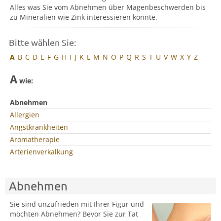
Alles was Sie vom Abnehmen über Magenbeschwerden bis
zu Mineralien wie Zink interessieren könnte.
Bitte wählen Sie:
A
B
C
D
E
F
G
H
I
J
K
L
M
N
O
P
Q
R
S
T
U
V
W
X
Y
Z
A
wie:
Abnehmen
Allergien
Angstkrankheiten
Aromatherapie
Arterienverkalkung
Abnehmen
Sie sind unzufrieden mit Ihrer Figur und
möchten Abnehmen? Bevor Sie zur Tat