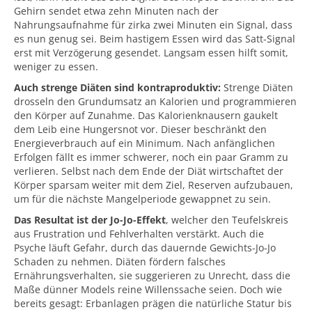
Gehirn sendet etwa zehn Minuten nach der
Nahrungsaufnahme für zirka zwei Minuten ein Signal, dass
es nun genug sei. Beim hastigem Essen wird das Satt-Signal
erst mit Verzögerung gesendet. Langsam essen hilft somit,
weniger zu essen.
Auch strenge Diäten sind kontraproduktiv:
Strenge Diäten
drosseln den Grundumsatz an Kalorien und programmieren
den Körper auf Zunahme. Das Kalorienknausern gaukelt
dem Leib eine Hungersnot vor. Dieser beschränkt den
Energieverbrauch auf ein Minimum. Nach anfänglichen
Erfolgen fällt es immer schwerer, noch ein paar Gramm zu
verlieren. Selbst nach dem Ende der Diät wirtschaftet der
Körper sparsam weiter mit dem Ziel, Reserven aufzubauen,
um für die nächste Mangelperiode gewappnet zu sein.
Das Resultat ist der Jo-Jo-Effekt
, welcher den Teufelskreis
aus Frustration und Fehlverhalten verstärkt. Auch die
Psyche läuft Gefahr, durch das dauernde Gewichts-Jo-Jo
Schaden zu nehmen. Diäten fördern falsches
Ernährungsverhalten, sie suggerieren zu Unrecht, dass die
Maße dünner Models reine Willenssache seien. Doch wie
bereits gesagt: Erbanlagen prägen die natürliche Statur bis