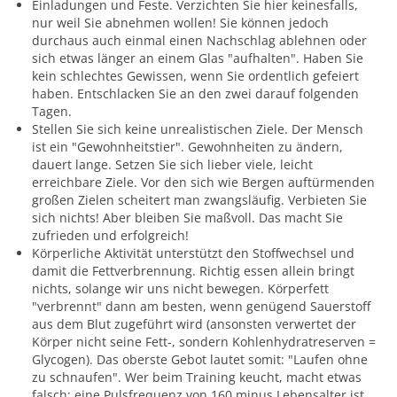
Einladungen und Feste. Verzichten Sie hier keinesfalls,
nur weil Sie abnehmen wollen! Sie können jedoch
durchaus auch einmal einen Nachschlag ablehnen oder
sich etwas länger an einem Glas "aufhalten". Haben Sie
kein schlechtes Gewissen, wenn Sie ordentlich gefeiert
haben. Entschlacken Sie an den zwei darauf folgenden
Tagen.
Stellen Sie sich keine unrealistischen Ziele. Der Mensch
ist ein "Gewohnheitstier". Gewohnheiten zu ändern,
dauert lange. Setzen Sie sich lieber viele, leicht
erreichbare Ziele. Vor den sich wie Bergen auftürmenden
großen Zielen scheitert man zwangsläufig. Verbieten Sie
sich nichts! Aber bleiben Sie maßvoll. Das macht Sie
zufrieden und erfolgreich!
Körperliche Aktivität unterstützt den Stoffwechsel und
damit die Fettverbrennung. Richtig essen allein bringt
nichts, solange wir uns nicht bewegen. Körperfett
"verbrennt" dann am besten, wenn genügend Sauerstoff
aus dem Blut zugeführt wird (ansonsten verwertet der
Körper nicht seine Fett-, sondern Kohlenhydratreserven =
Glycogen). Das oberste Gebot lautet somit: "Laufen ohne
zu schnaufen". Wer beim Training keucht, macht etwas
falsch; eine Pulsfrequenz von 160 minus Lebensalter ist