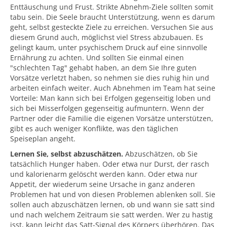
Enttäuschung und Frust. Strikte Abnehm-Ziele sollten somit
tabu sein. Die Seele braucht Unterstützung, wenn es darum
geht, selbst gesteckte Ziele zu erreichen. Versuchen Sie aus
diesem Grund auch, möglichst viel Stress abzubauen. Es
gelingt kaum, unter psychischem Druck auf eine sinnvolle
Ernährung zu achten. Und sollten Sie einmal einen
"schlechten Tag" gehabt haben, an dem Sie Ihre guten
Vorsätze verletzt haben, so nehmen sie dies ruhig hin und
arbeiten einfach weiter. Auch Abnehmen im Team hat seine
Vorteile: Man kann sich bei Erfolgen gegenseitig loben und
sich bei Misserfolgen gegenseitig aufmuntern. Wenn der
Partner oder die Familie die eigenen Vorsätze unterstützen,
gibt es auch weniger Konflikte, was den täglichen
Speiseplan angeht.
Lernen Sie, selbst abzuschätzen.
Abzuschätzen, ob Sie
tatsächlich Hunger haben. Oder etwa nur Durst, der rasch
und kalorienarm gelöscht werden kann. Oder etwa nur
Appetit, der wiederum seine Ursache in ganz anderen
Problemen hat und von diesen Problemen ablenken soll. Sie
sollen auch abzuschätzen lernen, ob und wann sie satt sind
und nach welchem Zeitraum sie satt werden. Wer zu hastig
isst, kann leicht das Satt-Signal des Körpers überhören. Das