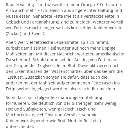
Rapsöl wichtig – und wesentlich mehr Omega-3-Fettsäuren.
Also auch mehr Fisch, Fleisch aus artgerechter Haltung und
Nüsse essen. Gehärtete Fette (meist als versteckte Fette in
Gebäck und Fertignahrung) sind zu meiden. Weiterer Vorteil
von Fett: es macht länger satt als kurzkettige Kohlenhydrate
(Zucker) und Eiweiß.
Aber: Wer viel fettreiche Lebensmittel zu sich nimmt,
kurbelt damit seinen Heißhunger auf noch mehr üppige
Mahlzeiten an. Mit dieser Nachricht warteten amerikanische
Forscher auf. Schuld daran sei der Anstieg von Fetten aus
der Gruppe der Triglyceride im Blut. Diese aktivieren nach
den Erkenntnissen der Wissenschaftler über das Gehirn die
"Esslust". Zusätzlich sorgen sie dafür, dass auch die
anderen mit der Mahlzeit aufgenommenen Fette rasch ins
Fettgewebe eingelagert werden, also rasch dick machen.
Somit lässt sich folgende Ernährungsempfehlung
formulieren, die deutlich von der bisherigen (sehr wenig
Fett und Süßigkeiten, wenig Fleisch, Fisch und
Milchprodukte, viel Obst und Gemüse, sehr viel
Kohlenhydratspender wie Brot, Nudeln Reis etc.)
unterscheidet: