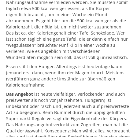
Nahrungsaufnahme vermieden werden. Sie müssten somit
täglich etwa 500 kcal weniger essen, als Ihr Körper
eigentlich braucht , um in einer Woche ein Pfund
abzunehmen. Es geht hier um die 500 kcal weniger als die
Kalorienzahl, die nötig ist, um nicht weiter zuzunehmen.
Das ist ca. der Kaloriengehalt einer Tafel Schokolade. Wer
isst schon täglich eine ganze Tafel, die er dann einfach nur
"wegzulassen" bräuchte? Fünf Kilo in einer Woche zu
verlieren, wie es angeblich mit verschiedenen
Wunderdiäten möglich sein soll, das ist völlig unrealistisch.
Essen stillt den Hunger. Allerdings isst heutzutage kaum
jemand erst dann, wenn ihm der Magen knurrt. Meistens
(ver)führen ganz andere Umstände zur übermäßigen
Kalorienaufnahme:
Das Angebot
ist heute vielfältiger, verlockender und auch
preiswerter als noch vor Jahrzehnten. Hunger(n) ist
unbekannt oder rasch und jederzeit auch auf preiswerteste
Art zu begegnen. Beim Bummel durch die üppig gefüllten
Supermarkt-Regale versagt die Eigenkontrolle des Körpers.
Das Nahrungsangebot verlockt zum Zugreifen, man hat die
Qual der
Aus
wahl. Konsequenz: Man wählt alles, verbraucht
alles und isst damit über den Bedarf hinaus. Wer sich einen