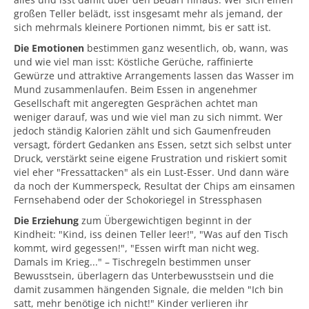
großen Teller belädt, isst insgesamt mehr als jemand, der
sich mehrmals kleinere Portionen nimmt, bis er satt ist.
Die Emotionen
bestimmen ganz wesentlich, ob, wann, was
und wie viel man isst: Köstliche Gerüche, raffinierte
Gewürze und attraktive Arrangements lassen das Wasser im
Mund zusammenlaufen. Beim Essen in angenehmer
Gesellschaft mit angeregten Gesprächen achtet man
weniger darauf, was und wie viel man zu sich nimmt. Wer
jedoch ständig Kalorien zählt und sich Gaumenfreuden
versagt, fördert Gedanken ans Essen, setzt sich selbst unter
Druck, verstärkt seine eigene Frustration und riskiert somit
viel eher "Fressattacken" als ein Lust-Esser. Und dann wäre
da noch der Kummerspeck, Resultat der Chips am einsamen
Fernsehabend oder der Schokoriegel in Stressphasen
Die Erziehung
zum Übergewichtigen beginnt in der
Kindheit: "Kind, iss deinen Teller leer!", "Was auf den Tisch
kommt, wird gegessen!", "Essen wirft man nicht weg.
Damals im Krieg..." – Tischregeln bestimmen unser
Bewusstsein, überlagern das Unterbewusstsein und die
damit zusammen hängenden Signale, die melden "Ich bin
satt, mehr benötige ich nicht!" Kinder verlieren ihr