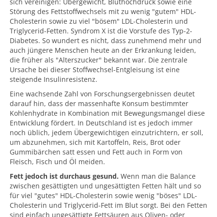
sich vereinigen: Übergewicht, Bluthochdruck sowie eine
Störung des Fettstoffwechsels mit zu wenig "gutem" HDL-
Cholesterin sowie zu viel "bösem" LDL-Cholesterin und
Triglycerid-Fetten. Syndrom X ist die Vorstufe des Typ-2-
Diabetes. So wundert es nicht, dass zunehmend mehr und
auch jüngere Menschen heute an der Erkrankung leiden,
die früher als "Alterszucker" bekannt war. Die zentrale
Ursache bei dieser Stoffwechsel-Entgleisung ist eine
steigende Insulinresistenz.
Eine wachsende Zahl von Forschungsergebnissen deutet
darauf hin, dass der massenhafte Konsum bestimmter
Kohlenhydrate in Kombination mit Bewegungsmangel diese
Entwicklung fördert. In Deutschland ist es jedoch immer
noch üblich, jedem Übergewichtigen einzutrichtern, er soll,
um abzunehmen, sich mit Kartoffeln, Reis, Brot oder
Gummibärchen satt essen und Fett auch in Form von
Fleisch, Fisch und Öl meiden.
Fett jedoch ist durchaus gesund.
Wenn man die Balance
zwischen gesättigten und ungesättigten Fetten hält und so
für viel "gutes" HDL-Cholesterin sowie wenig "böses" LDL-
Cholesterin und Triglycerid-Fett im Blut sorgt. Bei den Fetten
sind einfach ungesättigte Fettsäuren aus Oliven- oder