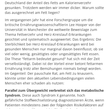
Deutschland der Anteil des Fetts am Kalorienverzehr
gesunken. Trotzdem werden wir immer dicker. Warum sollte
das ausgerechnet am Fett liegen?
Im vergangenen Jahr hat eine Forschergruppe um die
britische Ernährungswissenschaftlerin Lee Hooper von der
Universität in Manchester die weltweite Beweislage zum
Thema Fettverzehr und Herz-Kreislauf-Erkrankungen
gesichtet und systematisch ausgewertet. Das Ergebnis: Die
Sterblichkeit bei Herz-Kreislauf-Erkrankungen wird bei
gesunden Menschen nur marginal davon beeinflusst, ob sie
viel oder wenig, gesättigtes oder ungesättigtes Fett essen.
Die These "fettarm bedeutet gesund" hat sich mit der Zeit
verselbständigt. Dabei ist der Vorteil einer betont fettarmen
Ernährung trotz aller Bemühungen niemals belegt worden.
Im Gegenteil: Der pauschale Rat, am Fett zu knausern,
könnte unter den aktuellen Lebensbedingungen vielen
Menschen eher schaden als nutzen:
Parallel zum Übergewicht verbreitet sich das metabolische
Syndrom.
Diese auch Syndrom X genannte, hoch
gefährliche Stoffwechselstörung diagnostizieren Ärzte, wenn
Patienten mindestens zwei der folgenden Risikofaktoren auf