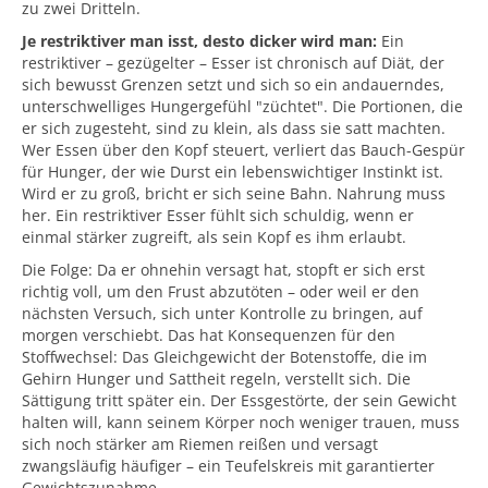
zu zwei Dritteln.
Je restriktiver man isst, desto dicker wird man:
Ein
restriktiver – gezügelter – Esser ist chronisch auf Diät, der
sich bewusst Grenzen setzt und sich so ein andauerndes,
unterschwelliges Hungergefühl "züchtet". Die Portionen, die
er sich zugesteht, sind zu klein, als dass sie satt machten.
Wer Essen über den Kopf steuert, verliert das Bauch-Gespür
für Hunger, der wie Durst ein lebenswichtiger Instinkt ist.
Wird er zu groß, bricht er sich seine Bahn. Nahrung muss
her. Ein restriktiver Esser fühlt sich schuldig, wenn er
einmal stärker zugreift, als sein Kopf es ihm erlaubt.
Die Folge: Da er ohnehin versagt hat, stopft er sich erst
richtig voll, um den Frust abzutöten – oder weil er den
nächsten Versuch, sich unter Kontrolle zu bringen, auf
morgen verschiebt. Das hat Konsequenzen für den
Stoffwechsel: Das Gleichgewicht der Botenstoffe, die im
Gehirn Hunger und Sattheit regeln, verstellt sich. Die
Sättigung tritt später ein. Der Essgestörte, der sein Gewicht
halten will, kann seinem Körper noch weniger trauen, muss
sich noch stärker am Riemen reißen und versagt
zwangsläufig häufiger – ein Teufelskreis mit garantierter
Gewichtszunahme.