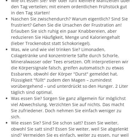
Wie oft essen Sie? Vier oder fünf kleinere Mahlzeiten über
den Tag verteilen; mit einem ordentlichen Frühstück gut
in den Tag starten!
Naschen Sie zwischendurch? Warum eigentlich? Sind Sie
frustriert? Gehen Sie die Ursachen der Frustration an!
Erlauben Sie sich ruhig ein paar Knabbereien, aber
reduzieren Sie Häufigkeit, Menge und Kaloriengehalt
(lieber Trockenobst statt Schokoriegel).
Was, wie und wie viel trinken Sie? Limonaden,
Colagetränke und konzentrierte Säfte durch Schorle,
Mineralwasser oder Tees ersetzen. Oft interpretieren wir
die Körpersignale falsch, greifen automatisch zu etwas
Essbarem, obwohl der Körper "Durst" gemeldet hat.
Flüssigkeit "füllt" zudem den Magen – zumindest
vorübergehend – und unterdrückt so den Hunger. 2 Liter
täglich sind optimal.
Was essen Sie? Sorgen Sie ganz allgemein für möglichst
viel Abwechslung. Verzichten Sie auf nichts. Das macht
Sie zufriedener. Doch nehmen Sie einfach weniger zu
sich.
Wie essen Sie? Sind Sie schon satt? Essen Sie weiter,
obwohl Sie satt sind? Essen Sie weiter, weil Sie abgelenkt
sind? Vermeiden Sie es einfach, weiter zu essen, nur weil