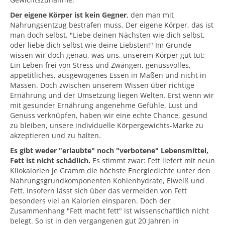
Der eigene Körper ist kein Gegner
, den man mit
Nahrungsentzug bestrafen muss. Der eigene Körper, das ist
man doch selbst. "Liebe deinen Nächsten wie dich selbst,
oder liebe dich selbst wie deine Liebsten!" Im Grunde
wissen wir doch genau, was uns, unserem Körper gut tut:
Ein Leben frei von Stress und Zwängen, genussvolles,
appetitliches, ausgewogenes Essen in Maßen und nicht in
Massen. Doch zwischen unserem Wissen über richtige
Ernährung und der Umsetzung liegen Welten. Erst wenn wir
mit gesunder Ernährung angenehme Gefühle, Lust und
Genuss verknüpfen, haben wir eine echte Chance, gesund
zu bleiben, unsere individuelle Körpergewichts-Marke zu
akzeptieren und zu halten.
Es gibt weder "erlaubte" noch "verbotene" Lebensmittel,
Fett ist nicht schädlich.
Es stimmt zwar: Fett liefert mit neun
Kilokalorien je Gramm die höchste Energiedichte unter den
Nahrungsgrundkomponenten Kohlenhydrate, Eiweiß und
Fett. Insofern lässt sich über das vermeiden von Fett
besonders viel an Kalorien einsparen. Doch der
Zusammenhang "Fett macht fett" ist wissenschaftlich nicht
belegt. So ist in den vergangenen gut 20 Jahren in