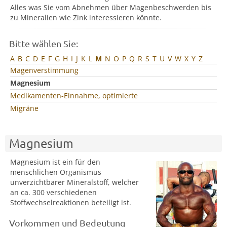
Alles was Sie vom Abnehmen über Magenbeschwerden bis
zu Mineralien wie Zink interessieren könnte.
Bitte wählen Sie:
A
B
C
D
E
F
G
H
I
J
K
L
M
N
O
P
Q
R
S
T
U
V
W
X
Y
Z
Magenverstimmung
Magnesium
Medikamenten-Einnahme, optimierte
Migräne
Magnesium
Magnesium ist ein für den
menschlichen Organismus
unverzichtbarer Mineralstoff, welcher
an ca. 300 verschiedenen
Stoffwechselreaktionen beteiligt ist.
Vorkommen und Bedeutung