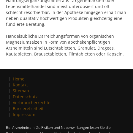
Nahrungsergänzungsmittel aus Drogeriemärkten oder
Lebensmittelhandel sind meist unterdosiert und oft
schlecht resorbierbar. In der Apotheke hingegen erhält man
neben qualitativ hochwertigen Produkten gleichzeitig eine
fundierte Beratung.
Handelsübliche Darreichungsformen von organischen
Magnesiumsalzen in Form von apothekenpflichtigen
Arzneimitteln sind Lutschtabletten, Granulat, Dragees,
Kautabletten, Brausetabletten, Filmtabletten oder Kapseln.
Home
Kontakt
Sitemap
Datenschutz
Verbraucherrechte
Barrierefreiheit
Impressum
Bei Arzneimitteln: Zu Risiken und Nebenwirkungen lesen Sie die