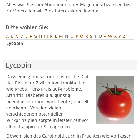
Alles was Sie vom Abnehmen über Magenbeschwerden bis
zu Mineralien wie Zink interessieren könnte.
Bitte wählen Sie:
A
B
C
D
E
F
G
H
I
J
K
L
M
N
O
P
Q
R
S
T
U
V
W
X
Y
Z
Lycopin
Lycopin
Dass eine gemüse- und obstreiche Diät
das Risiko für Zivilisationskrankheiten
wie Krebs, Herz-Kreislauf-Probleme,
Arthritis, Diabetes u.a. günstig
beeinflussen kann, wird heute generell
anerkannt. Von den vielen
verschiedenen potentiellen
Wirkprinzipien sorgte in letzter Zeit vor
allem Lycopin für Schlagzeilen.
Obwohl sich das Carotinoid auch in Früchten wie Aprikosen,