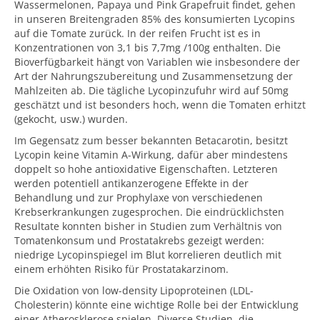
Wassermelonen, Papaya und Pink Grapefruit findet, gehen
in unseren Breitengraden 85% des konsumierten Lycopins
auf die Tomate zurück. In der reifen Frucht ist es in
Konzentrationen von 3,1 bis 7,7mg /100g enthalten. Die
Bioverfügbarkeit hängt von Variablen wie insbesondere der
Art der Nahrungszubereitung und Zusammensetzung der
Mahlzeiten ab. Die tägliche Lycopinzufuhr wird auf 50mg
geschätzt und ist besonders hoch, wenn die Tomaten erhitzt
(gekocht, usw.) wurden.
Im Gegensatz zum besser bekannten Betacarotin, besitzt
Lycopin keine Vitamin A-Wirkung, dafür aber mindestens
doppelt so hohe antioxidative Eigenschaften. Letzteren
werden potentiell antikanzerogene Effekte in der
Behandlung und zur Prophylaxe von verschiedenen
Krebserkrankungen zugesprochen. Die eindrücklichsten
Resultate konnten bisher in Studien zum Verhältnis von
Tomatenkonsum und Prostatakrebs gezeigt werden:
niedrige Lycopinspiegel im Blut korrelieren deutlich mit
einem erhöhten Risiko für Prostatakarzinom.
Die Oxidation von low-density Lipoproteinen (LDL-
Cholesterin) könnte eine wichtige Rolle bei der Entwicklung
einer Atherosklerose spielen. Diverse Studien, die