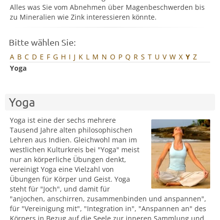
Alles was Sie vom Abnehmen über Magenbeschwerden bis
zu Mineralien wie Zink interessieren könnte.
Bitte wählen Sie:
A
B
C
D
E
F
G
H
I
J
K
L
M
N
O
P
Q
R
S
T
U
V
W
X
Y
Z
Yoga
Yoga
Yoga ist eine der sechs mehrere
Tausend Jahre alten philosophischen
Lehren aus Indien. Gleichwohl man im
westlichen Kulturkreis bei "Yoga" meist
nur an körperliche Übungen denkt,
vereinigt Yoga eine Vielzahl von
Übungen für Körper und Geist. Yoga
steht für "Joch", und damit für
"anjochen, anschirren, zusammenbinden und anspannen",
für "Vereinigung mit", "Integration in", "Anspannen an" des
Körpers in Bezug auf die Seele zur inneren Sammlung und