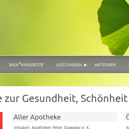
▸
®
MEA
ANGEBOTE
LEISTUNGEN
AKTIONEN
e zur Gesundheit, Schönhei
Aller Apotheke
Inhaber: Apotheker Peter Stawowy e. K.
M