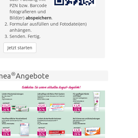
PZN bzw. Barcode
fotografieren und
Bild(er)
abspeichern
.
Formular ausfüllen und Fotodatei(en)
anhängen.
Senden. Fertig.
Jetzt starten
®
mea
Angebote