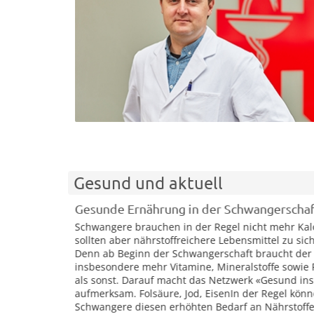
Gesund und aktuell
Gesunde Ernährung in der Schwangerschaft: Was b
Wie Selbstmitgefühl gegen überzogenen P
Schwangere brauchen in der Regel nicht mehr Kalorien,
Der Wunsch, ein besseres Leben zu führen, klingt
sollten aber nährstoffreichere Lebensmittel zu sich nehmen.
positiv – doch wenn er zur Dauerverpflichtung wir
Denn ab Beginn der Schwangerschaft braucht der Körper
auf Dauer belasten. Wer sich rund um die Uhr vo
insbesondere mehr Vitamine, Mineralstoffe sowie Proteine
fitter, fokussierter und ausgeglichener zu werden, 
als sonst. Darauf macht das Netzwerk «Gesund ins Leben»
oft das Gegenteil: körperliche und seelische
aufmerksam. Folsäure, Jod, EisenIn der Regel können
Erschöpfung.Wer dann aus dem Selbstoptimierun
Schwangere diesen erhöhten Bedarf an Nährstoffen über
aussteigen will, sollte auch an den eigenen Ansp