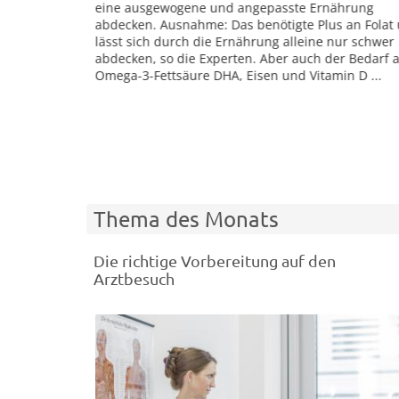
eine ausgewogene und angepasste Ernährung
arbeiten: «Wichtig ist, sich einzugestehen, dass m
abdecken. Ausnahme: Das benötigte Plus an Folat und Jod
immer alles perfekt machen muss und kann», sagt
lässt sich durch die Ernährung alleine nur schwer
Claus, Psychologische Psychotherapeutin am Instit
abdecken, so die Experten. Aber auch der Bedarf an
Psychologie der Universität Bremen. Selbstmitgefüh
Omega-3-Fettsäure DHA, Eisen und Vitamin D ...
grenzenloser ...
Thema des Monats
Die richtige Vorbereitung auf den
Arztbesuch