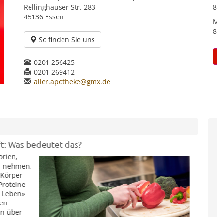
Rellinghauser Str. 283
8
45136 Essen
M
8
So finden Sie uns
0201 256425
0201 269412
aller.apotheke@gmx.de
edeutet das?
erfektionismus hilft
 zunächst
d, kann er
rnimmt,
riskiert
gsdrang
rüchen